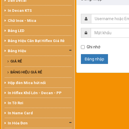
Dán Decal
In Decan KTS
Chữ Inox - Mica
Bảng LED
Bảng Hiệu Căn Bạt Hiflex Giá Rẻ
Ghi nhớ
Bảng Hiệu
Đăng nhập
GIÁ RẺ
BẢNG HIỆU GIÁ RẺ
Hộp đèn Mica hút nổi
In Hiflex Khổ Lớn - Decan - PP
In Tờ Rơi
In Name Card
In Hóa Đơn