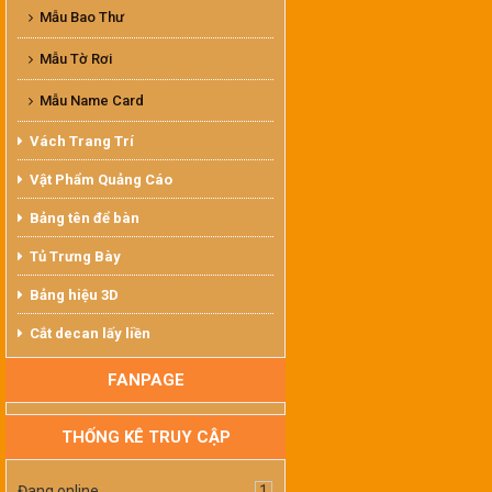
Mẫu Bao Thư
Mẫu Tờ Rơi
Mẫu Name Card
Vách Trang Trí
Vật Phẩm Quảng Cáo
Bảng tên để bàn
Tủ Trưng Bày
Bảng hiệu 3D
Cắt decan lấy liền
FANPAGE
THỐNG KÊ TRUY CẬP
Đang online
1