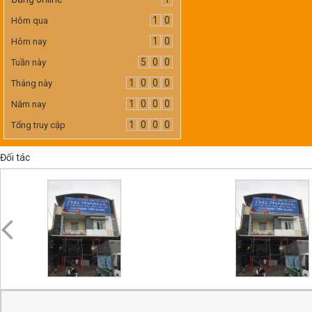
1
0
Hôm qua
1
0
Hôm nay
5
0
0
Tuần này
1
0
0
0
Tháng này
1
0
0
0
Năm nay
1
0
0
0
Tổng truy cập
Đối tác