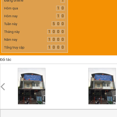
Đang online
1
1
0
Hôm qua
1
0
Hôm nay
5
0
0
Tuần này
1
0
0
0
Tháng này
1
0
0
0
Năm nay
1
0
0
0
Tổng truy cập
Đối tác