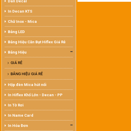
Dán Decal
In Decan KTS
Chữ Inox - Mica
Bảng LED
Bảng Hiệu Căn Bạt Hiflex Giá Rẻ
Bảng Hiệu
GIÁ RẺ
BẢNG HIỆU GIÁ RẺ
Hộp đèn Mica hút nổi
In Hiflex Khổ Lớn - Decan - PP
In Tờ Rơi
In Name Card
In Hóa Đơn